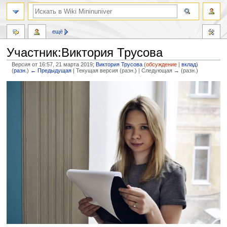
ещё
Участник:Виктория Трусова
Версия от 16:57, 21 марта 2019;
Виктория Трусова
(
обсуждение
|
вклад
)
(
разн.
)
← Предыдущая
| Текущая версия (разн.) | Следующая → (разн.)
Перейти
Перейти
к
к
навигации
поиску