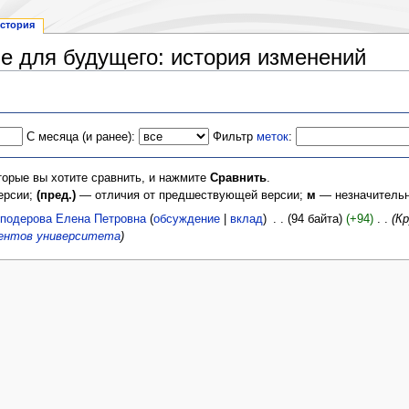
стория
е для будущего: история изменений
С месяца (и ранее):
Фильтр
меток
:
торые вы хотите сравнить, и нажмите
Сравнить
.
ерсии;
(пред.)
— отличия от предшествующей версии;
м
— незначительн
подерова Елена Петровна
(
обсуждение
|
вклад
)
‎
. .
(94 байта)
(+94)
‎
. .
(К
ентов университета
)