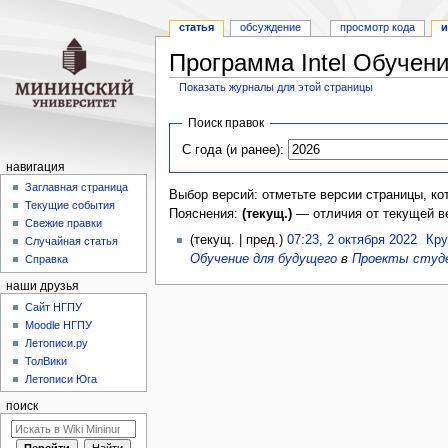
статья
обсуждение
просмотр кода
и
Программа Intel Обучени
Показать журналы для этой страницы
Перейти
Перейти
Поиск правок
к
к
С года (и ранее):
навигации
поиску
навигация
Заглавная страница
Выбор версий: отметьте версии страницы, ко
Текущие события
Пояснения:
(текущ.)
— отличия от текущей в
Свежие правки
(текущ. | пред.)
07:23, 2 октября 2022
‎
Кру
Случайная статья
Обучение для будущего
в
Проекты студ
Справка
наши друзья
Cайт НГПУ
Moodle НГПУ
Летописи.ру
ТолВики
Летописи Юга
поиск