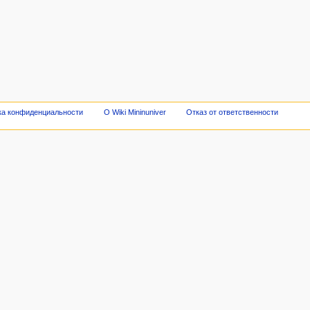
ка конфиденциальности
О Wiki Mininuniver
Отказ от ответственности