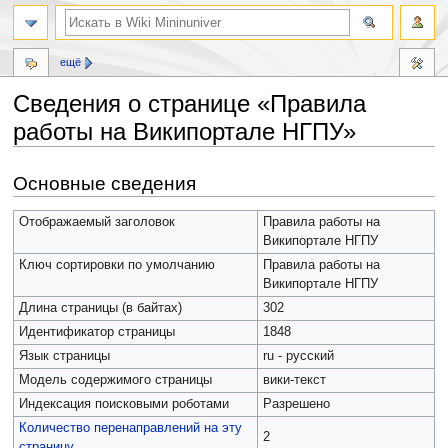
ещё
Сведения о странице «Правила
работы на Википортале НГПУ»
Перейти
Перейти
Основные сведения
к
к
навигации
поиску
Отображаемый заголовок
Правила работы на
Википортале НГПУ
Ключ сортировки по умолчанию
Правила работы на
Википортале НГПУ
Длина страницы (в байтах)
302
Идентификатор страницы
1848
Язык страницы
ru - русский
Модель содержимого страницы
вики-текст
Индексация поисковыми роботами
Разрешено
Количество перенаправлений на эту
2
страницу