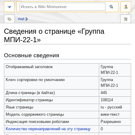
ещё
Сведения о странице «Группа
МПИ-22-1»
Перейти
Перейти
Основные сведения
к
к
навигации
поиску
Отображаемый заголовок
Группа
МПИ-22-1
Ключ сортировки по умолчанию
Группа
МПИ-22-1
Длина страницы (в байтах)
445
Идентификатор страницы
108114
Язык страницы
ru - русский
Модель содержимого страницы
вики-текст
Индексация поисковыми роботами
Разрешено
Количество перенаправлений на эту страницу
0