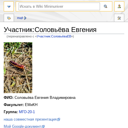
ещё
Участник:Соловьёва Евгения
(перенаправлено с «
Участник:СоловьёваЕВ
»)
Перейти
Перейти
к
к
навигации
поиску
ФИО:
Соловьёва Евгения Владимировна
Факультет:
ЕМиКН
Группа:
МГО-20-1
наша совместная презентация
Мой Google-документ