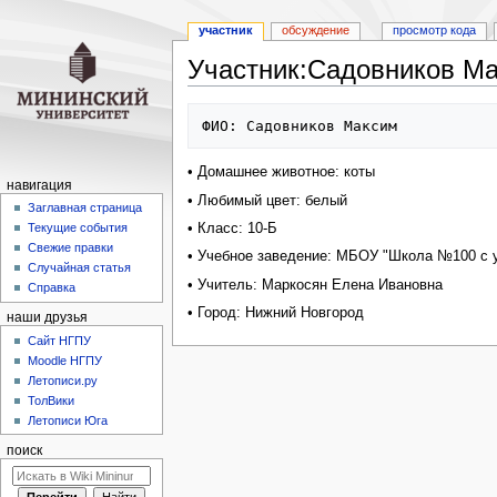
участник
обсуждение
просмотр кода
Участник:Садовников М
Перейти
Перейти
к
к
навигации
поиску
• Домашнее животное: коты
навигация
• Любимый цвет: белый
Заглавная страница
• Класс: 10-Б
Текущие события
Свежие правки
• Учебное заведение: МБОУ "Школа №100 с 
Случайная статья
• Учитель: Маркосян Елена Ивановна
Справка
• Город: Нижний Новгород
наши друзья
Cайт НГПУ
Moodle НГПУ
Летописи.ру
ТолВики
Летописи Юга
поиск