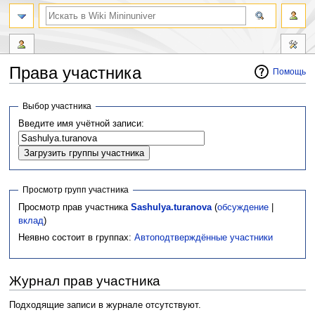
Права участника
Помощь
Перейти
Перейти
Выбор участника
к
к
Введите имя учётной записи:
навигации
поиску
Просмотр групп участника
Просмотр прав участника
Sashulya.turanova
(
обсуждение
|
вклад
)
Неявно состоит в группах:
Автоподтверждённые участники
Журнал прав участника
Подходящие записи в журнале отсутствуют.