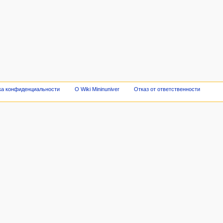
ка конфиденциальности
О Wiki Mininuniver
Отказ от ответственности