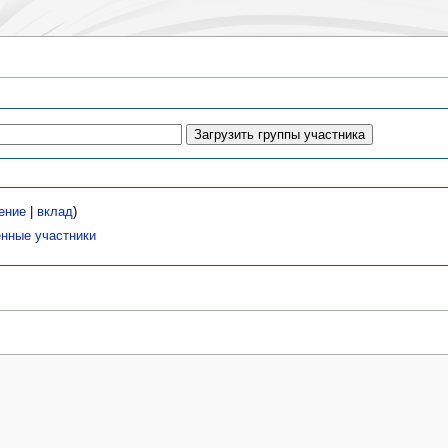
ение
|
вклад
)
нные участники