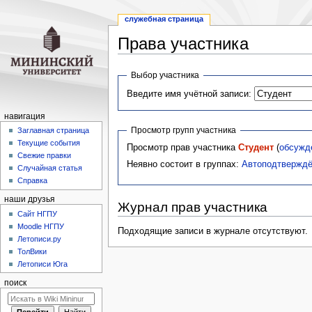
служебная страница
Права участника
Перейти
Перейти
Выбор участника
к
к
Введите имя учётной записи:
навигации
поиску
навигация
Просмотр групп участника
Заглавная страница
Текущие события
Просмотр прав участника
Студент
(
обсужд
Свежие правки
Неявно состоит в группах:
Автоподтверждё
Случайная статья
Справка
наши друзья
Журнал прав участника
Cайт НГПУ
Moodle НГПУ
Подходящие записи в журнале отсутствуют.
Летописи.ру
ТолВики
Летописи Юга
поиск