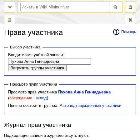
Права участника
Помощь
Перейти
Перейти
Выбор участника
к
к
Введите имя учётной записи:
навигации
поиску
Просмотр групп участника
Просмотр прав участника
Пухова Анна Геннадьевна
(
обсуждение
|
вклад
)
Неявно состоит в группах:
Автоподтверждённые участники
Журнал прав участника
Подходящие записи в журнале отсутствуют.