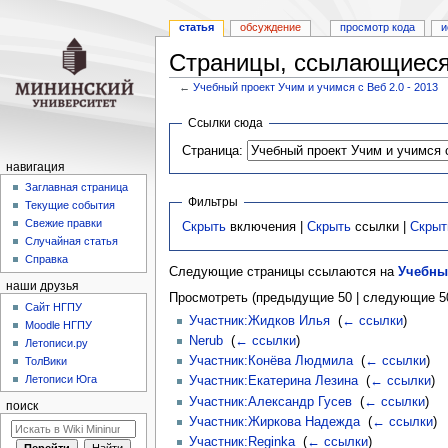
статья
обсуждение
просмотр кода
и
Страницы, ссылающиеся 
←
Учебный проект Учим и учимся с Веб 2.0 - 2013
Перейти
Перейти
Ссылки сюда
к
к
Страница:
навигации
поиску
навигация
Заглавная страница
Фильтры
Текущие события
Свежие правки
Скрыть
включения |
Скрыть
ссылки |
Скрыт
Случайная статья
Справка
Следующие страницы ссылаются на
Учебный
наши друзья
Просмотреть (предыдущие 50 | следующие 50
Cайт НГПУ
Участник:Жидков Илья
‎
(
← ссылки
)
Moodle НГПУ
Nerub
‎
(
← ссылки
)
Летописи.ру
Участник:Конёва Людмила
‎
(
← ссылки
)
ТолВики
Летописи Юга
Участник:Екатерина Лезина
‎
(
← ссылки
)
Участник:Александр Гусев
‎
(
← ссылки
)
поиск
Участник:Жиркова Надежда
‎
(
← ссылки
)
Участник:Reginka
‎
(
← ссылки
)