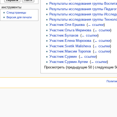
Результаты исследования группы Воспитат
инструменты
Результаты исследования группы Педагоги
Спецстраницы
Результаты исследования группы Исследов
Версия для печати
Результаты исследования группы Технолог
Участник:Оля Ершова
‎
(
← ссылки
)
Участник:Ольга Меринова
‎
(
← ссылки
)
Участник:Булахов
‎
(
← ссылки
)
Участник:Елена Морозова
‎
(
← ссылки
)
Участник:Svetik Malisheva
‎
(
← ссылки
)
Участник:Максим Торопов
‎
(
← ссылки
)
Участник:Сурмин
‎
(
← ссылки
)
Участник:Сурмин Артем
‎
(
← ссылки
)
Просмотреть (предыдущие 50 | следующие 50
Полити