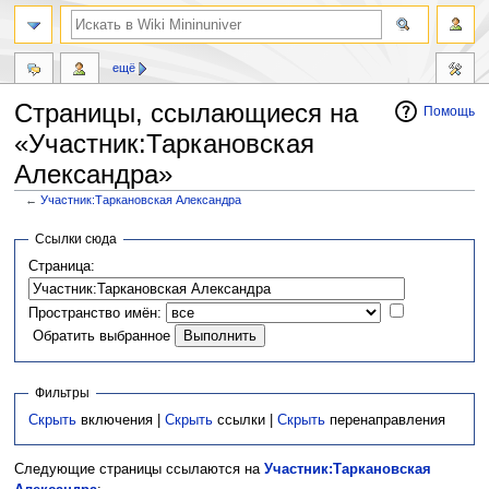
ещё
Страницы, ссылающиеся на
Помощь
«Участник:Таркановская
Александра»
←
Участник:Таркановская Александра
Перейти
Перейти
Ссылки сюда
к
к
Страница:
навигации
поиску
Пространство имён:
Обратить выбранное
Фильтры
Скрыть
включения |
Скрыть
ссылки |
Скрыть
перенаправления
Следующие страницы ссылаются на
Участник:Таркановская