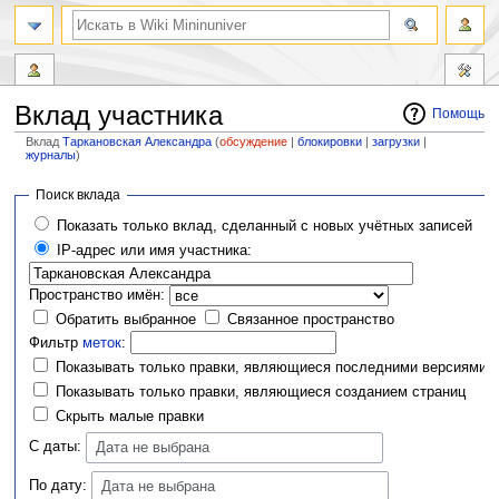
Вклад участника
Помощь
Вклад
Таркановская Александра
(
обсуждение
|
блокировки
|
загрузки
|
журналы
)
Перейти
Перейти
Поиск вклада
к
к
Показать только вклад, сделанный с новых учётных записей
навигации
поиску
IP-адрес или имя участника:
Пространство имён:
Обратить выбранное
Связанное пространство
Фильтр
меток
:
Показывать только правки, являющиеся последними версиями
Показывать только правки, являющиеся созданием страниц
Скрыть малые правки
С даты:
Дата не выбрана
По дату:
Дата не выбрана