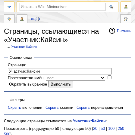
ещё
Страницы, ссылающиеся на
Помощь
«Участник:Кайсин»
←
Участник:Кайсин
Перейти
Перейти
Ссылки сюда
к
к
Страница:
навигации
поиску
Пространство имён:
Обратить выбранное
Фильтры
Скрыть
включения |
Скрыть
ссылки |
Скрыть
перенаправления
Следующие страницы ссылаются на
Участник:Кайсин
:
Просмотреть (предыдущие 50 | следующие 50) (
20
|
50
|
100
|
250
|
500
)