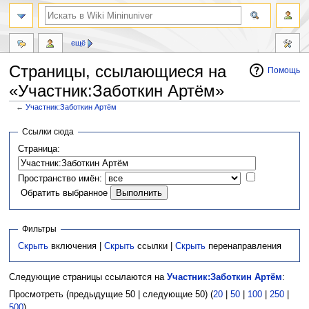
ещё
Страницы, ссылающиеся на
Помощь
«Участник:Заботкин Артём»
←
Участник:Заботкин Артём
Перейти
Перейти
Ссылки сюда
к
к
Страница:
навигации
поиску
Пространство имён:
Обратить выбранное
Фильтры
Скрыть
включения |
Скрыть
ссылки |
Скрыть
перенаправления
Следующие страницы ссылаются на
Участник:Заботкин Артём
:
Просмотреть (предыдущие 50 | следующие 50) (
20
|
50
|
100
|
250
|
500
)