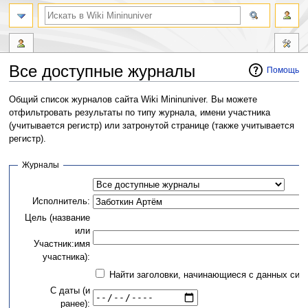
Все доступные журналы
Помощь
Перейти
Перейти
Общий список журналов сайта Wiki Mininuniver. Вы можете
к
к
отфильтровать результаты по типу журнала, имени участника
навигации
поиску
(учитывается регистр) или затронутой странице (также учитывается
регистр).
Журналы
Исполнитель:
Цель (название
или
Участник:имя
участника):
Найти заголовки, начинающиеся с данных сим
С даты (и
ранее):