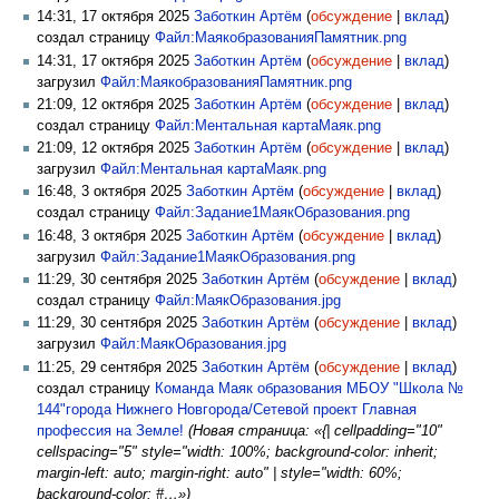
14:31, 17 октября 2025
Заботкин Артём
(
обсуждение
|
вклад
)
создал страницу
Файл:МаякобразованияПамятник.png
14:31, 17 октября 2025
Заботкин Артём
(
обсуждение
|
вклад
)
загрузил
Файл:МаякобразованияПамятник.png
21:09, 12 октября 2025
Заботкин Артём
(
обсуждение
|
вклад
)
создал страницу
Файл:Ментальная картаМаяк.png
21:09, 12 октября 2025
Заботкин Артём
(
обсуждение
|
вклад
)
загрузил
Файл:Ментальная картаМаяк.png
16:48, 3 октября 2025
Заботкин Артём
(
обсуждение
|
вклад
)
создал страницу
Файл:Задание1МаякОбразования.png
16:48, 3 октября 2025
Заботкин Артём
(
обсуждение
|
вклад
)
загрузил
Файл:Задание1МаякОбразования.png
11:29, 30 сентября 2025
Заботкин Артём
(
обсуждение
|
вклад
)
создал страницу
Файл:МаякОбразования.jpg
11:29, 30 сентября 2025
Заботкин Артём
(
обсуждение
|
вклад
)
загрузил
Файл:МаякОбразования.jpg
11:25, 29 сентября 2025
Заботкин Артём
(
обсуждение
|
вклад
)
создал страницу
Команда Маяк образования МБОУ "Школа №
144"города Нижнего Новгорода/Сетевой проект Главная
профессия на Земле!
(Новая страница: «{| cellpadding="10"
cellspacing="5" style="width: 100%; background-color: inherit;
margin-left: auto; margin-right: auto" | style="width: 60%;
background-color: #…»)