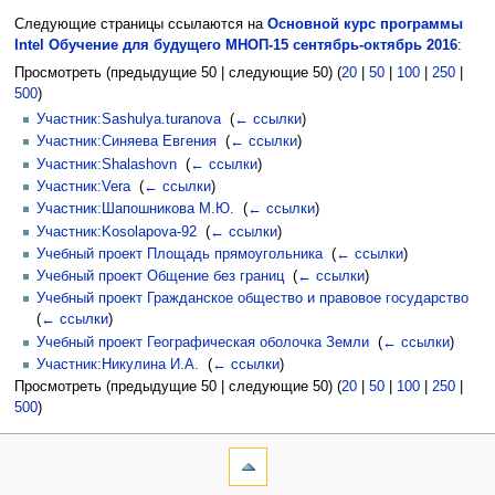
Следующие страницы ссылаются на
Основной курс программы
Intel Обучение для будущего МНОП-15 сентябрь-октябрь 2016
:
Просмотреть (предыдущие 50 | следующие 50) (
20
|
50
|
100
|
250
|
500
)
Участник:Sashulya.turanova
‎
(
← ссылки
)
Участник:Синяева Евгения
‎
(
← ссылки
)
Участник:Shalashovn
‎
(
← ссылки
)
Участник:Vera
‎
(
← ссылки
)
Участник:Шапошникова М.Ю.
‎
(
← ссылки
)
Участник:Kosolapova-92
‎
(
← ссылки
)
Учебный проект Площадь прямоугольника
‎
(
← ссылки
)
Учебный проект Общение без границ
‎
(
← ссылки
)
Учебный проект Гражданское общество и правовое государство
‎
(
← ссылки
)
Учебный проект Географическая оболочка Земли
‎
(
← ссылки
)
Участник:Никулина И.А.
‎
(
← ссылки
)
Просмотреть (предыдущие 50 | следующие 50) (
20
|
50
|
100
|
250
|
500
)