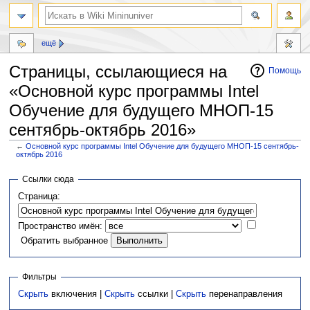
ещё
Страницы, ссылающиеся на
Помощь
«Основной курс программы Intel
Обучение для будущего МНОП-15
сентябрь-октябрь 2016»
←
Основной курс программы Intel Обучение для будущего МНОП-15 сентябрь-
октябрь 2016
Перейти
Перейти
Ссылки сюда
к
к
Страница:
навигации
поиску
Пространство имён:
Обратить выбранное
Фильтры
Скрыть
включения |
Скрыть
ссылки |
Скрыть
перенаправления