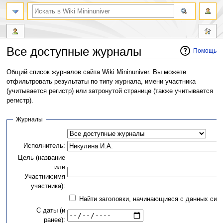
Все доступные журналы
Помощь
Перейти
Перейти
Общий список журналов сайта Wiki Mininuniver. Вы можете
к
к
отфильтровать результаты по типу журнала, имени участника
навигации
поиску
(учитывается регистр) или затронутой странице (также учитывается
регистр).
Журналы
Исполнитель:
Цель (название
или
Участник:имя
участника):
Найти заголовки, начинающиеся с данных сим
С даты (и
ранее):