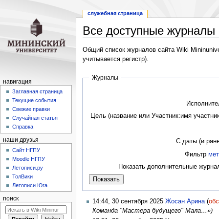
служебная страница
Все доступные журналы
Перейти
Перейти
Общий список журналов сайта Wiki Mininuniv
к
к
учитывается регистр).
навигации
поиску
Журналы
навигация
Заглавная страница
Текущие события
Исполните
Свежие правки
Цель (название или Участник:имя участник
Случайная статья
Справка
наши друзья
С даты (и ране
Cайт НГПУ
Фильтр
мет
Moodle НГПУ
Показать дополнительные журна
Летописи.ру
ТолВики
Летописи Юга
поиск
14:44, 30 сентября 2025
Жосан Арина
(
об
Команда "Мастера будущего" Мала…»)