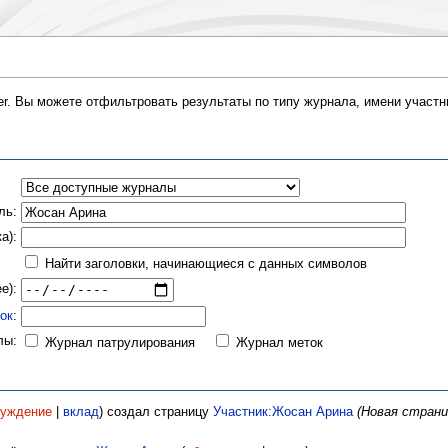
er. Вы можете отфильтровать результаты по типу журнала, имени участни
ль:
а):
Найти заголовки, начинающиеся с данных символов
е):
ок
:
лы:
Журнал патрулирования
Журнал меток
суждение
|
вклад
)
создал страницу
Участник:Жосан Арина
(Новая страница: