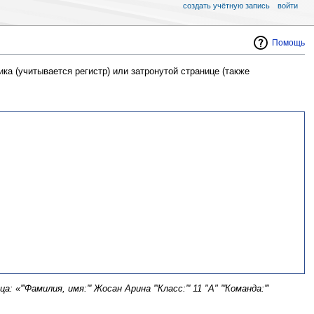
создать учётную запись
войти
Помощь
ка (учитывается регистр) или затронутой странице (также
 «'''Фамилия, имя:''' Жосан Арина '''Класс:''' 11 "А" '''Команда:'''