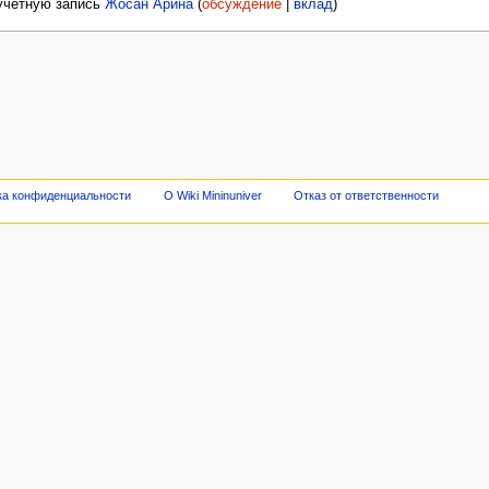
 учётную запись
Жосан Арина
(
обсуждение
|
вклад
)
ка конфиденциальности
О Wiki Mininuniver
Отказ от ответственности