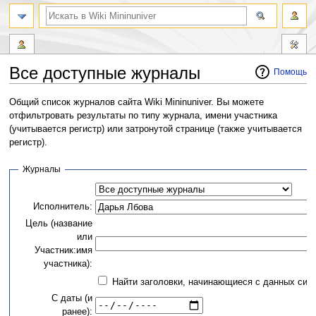
Все доступные журналы
Помощь
Перейти
Перейти
Общий список журналов сайта Wiki Mininuniver. Вы можете
к
к
отфильтровать результаты по типу журнала, имени участника
навигации
поиску
(учитывается регистр) или затронутой странице (также учитывается
регистр).
Журналы
Исполнитель:
Цель (название
или
Участник:имя
участника):
Найти заголовки, начинающиеся с данных сим
С даты (и
ранее):