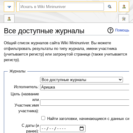
Все доступные журналы
Помощь
Перейти
Перейти
Общий список журналов сайта Wiki Mininuniver. Вы можете
к
к
отфильтровать результаты по типу журнала, имени участника
навигации
поиску
(учитывается регистр) или затронутой странице (также учитывается
регистр).
Журналы
Исполнитель:
Цель (название
или
Участник:имя
участника):
Найти заголовки, начинающиеся с данных сим
С даты (и
ранее):