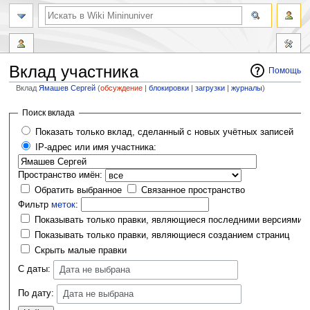
Вклад участника
Помощь
Вклад
Ямашев Сергей
(
обсуждение
|
блокировки
|
загрузки
|
журналы
)
Перейти
Перейти
Поиск вклада
к
к
Показать только вклад, сделанный с новых учётных записей
навигации
поиску
IP-адрес или имя участника:
Пространство имён:
Обратить выбранное
Связанное пространство
Фильтр
меток
:
Показывать только правки, являющиеся последними версиями
Показывать только правки, являющиеся созданием страниц
Скрыть малые правки
С даты:
Дата не выбрана
По дату:
Дата не выбрана