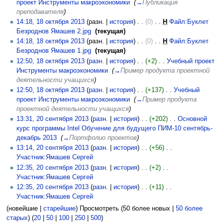
проект Инструменты макроэкономики
‎
(
→
Публикация
преподавателя
)
14:18, 18 октября 2013
(разн. |
история
)
(0)
‎
Н
Файл:Буклет
Безроднов Ямашев 2.jpg
‎
(текущая)
14:18, 18 октября 2013
(разн. |
история
)
(0)
‎
Н
Файл:Буклет
Безроднов Ямашев 1.jpg
‎
(текущая)
12:50, 18 октября 2013
(
разн.
|
история
)
(+2)
‎
Учебный проект
Инструменты макроэкономики
‎
(
→
Пример продукта проектной
деятельности учащихся
)
12:50, 18 октября 2013
(
разн.
|
история
)
(+137)
‎
Учебный
проект Инструменты макроэкономики
‎
(
→
Пример продукта
проектной деятельности учащихся
)
13:31, 20 сентября 2013
(
разн.
|
история
)
(+202)
‎
Основной
курс программы Intel Обучение для будущего ПИМ-10 сентябрь-
декабрь 2013
‎
(
→
Портфолио проектов
)
13:14, 20 сентября 2013
(
разн.
|
история
)
(+56)
‎
Участник:Ямашев Сергей
‎
12:35, 20 сентября 2013
(
разн.
|
история
)
(+2)
‎
Участник:Ямашев Сергей
‎
12:35, 20 сентября 2013
(
разн.
|
история
)
(+11)
‎
Участник:Ямашев Сергей
‎
(новейшие |
старейшие
) Просмотреть (50 более новых |
50 более
старых
) (
20
|
50
|
100
|
250
|
500
)