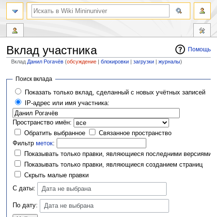
Вклад участника
Помощь
Вклад
Данил Рогачёв
(
обсуждение
|
блокировки
|
загрузки
|
журналы
)
Перейти
Перейти
Поиск вклада
к
к
Показать только вклад, сделанный с новых учётных записей
навигации
поиску
IP-адрес или имя участника:
Пространство имён:
Обратить выбранное
Связанное пространство
Фильтр
меток
:
Показывать только правки, являющиеся последними версиями
Показывать только правки, являющиеся созданием страниц
Скрыть малые правки
С даты:
Дата не выбрана
По дату:
Дата не выбрана