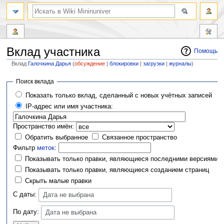
Вклад участника
Помощь
Вклад
Галочкина Дарья
(
обсуждение
|
блокировки
|
загрузки
|
журналы
)
Перейти
Перейти
Поиск вклада
к
к
Показать только вклад, сделанный с новых учётных записей
навигации
поиску
IP-адрес или имя участника:
Пространство имён:
Обратить выбранное
Связанное пространство
Фильтр
меток
:
Показывать только правки, являющиеся последними версиями
Показывать только правки, являющиеся созданием страниц
Скрыть малые правки
С даты:
Дата не выбрана
По дату:
Дата не выбрана