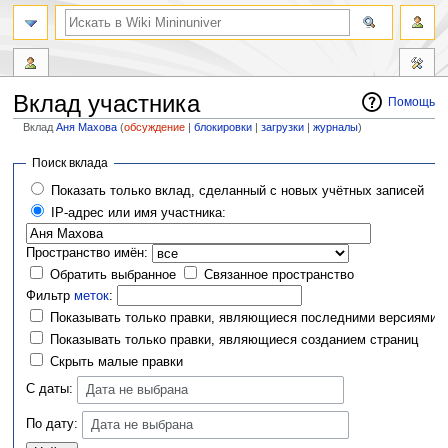
Вклад участника
Помощь
Вклад
Аня Махова
(
обсуждение
|
блокировки
|
загрузки
|
журналы
)
Перейти
Перейти
Поиск вклада
к
к
Показать только вклад, сделанный с новых учётных записей
навигации
поиску
IP-адрес или имя участника:
Пространство имён:
Обратить выбранное
Связанное пространство
Фильтр
меток
:
Показывать только правки, являющиеся последними версиями
Показывать только правки, являющиеся созданием страниц
Скрыть малые правки
С даты:
Дата не выбрана
По дату:
Дата не выбрана