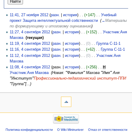
11:41, 27 ноября 2012
(
разн.
|
история
)
(+147)
‎
Учебный
проект Защита интеллектуальной собственности
‎
(
→
Материалы
по формирующему и итоговому оцениванию
)
11:27, 4 сентября 2012
(
разн.
|
история
)
(+152)
‎
Участник:Аня
Махова
‎
(текущая)
11:19, 4 сентября 2012
(
разн.
|
история
)
(0)
‎
Группа С-11-1
‎
11:16, 4 сентября 2012
(
разн.
|
история
)
(+62)
‎
Группа С-11-1
‎
11:12, 4 сентября 2012
(
разн.
|
история
)
(0)
‎
Участник:Аня
Махова
‎
11:08, 4 сентября 2012
(разн. |
история
)
(+256)
‎
Н
Участник:Аня Махова
‎
(Новая: '''Фамилия''' Махова '''Имя''' Аня
'''Институт'''
Профессионально-педагогический институт-ППИ
'''Группа'''[...)
Политика конфиденциальности
О Wiki Mininuniver
Отказ от ответственности