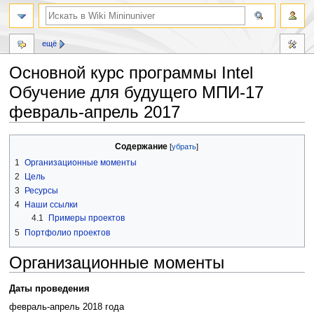
ещё
Основной курс программы Intel
Обучение для будущего МПИ-17
февраль-апрель 2017
Перейти
Перейти
Содержание
к
к
1
Организационные моменты
навигации
поиску
2
Цель
3
Ресурсы
4
Наши ссылки
4.1
Примеры проектов
5
Портфолио проектов
Организационные моменты
Даты проведения
февраль-апрель 2018 года