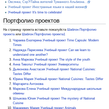
Овсянка, Сэр?!Тайна жителей Туманного Альбиона...
Учебный проект Иностранные языки в нашей жизни
Учебный проект It's time to celebrate!
Портфолио проектов
На страницу проекта вставьте пожалуйста
Шаблон:Портфолио
проекта
или
Шаблон:Портфолио проекта1
Чараева Екатерина
Учебный проект Time Capsule: Modern
Times
Надежда Парисеева
Учебный проект Can we learn to
understand one another?
Анна Маркова
Учебный проект The style of the youth
Анна Тивольт
Учебный проект Университеты
Дьяконова Анастасия
Учебный проект National Cuisines:
Tastes Differ
Юрина Мария
Учебный проект National Cuisines: Tastes Differ
Маргарита Антонова
Маркова Елена
Учебный проект Международные школьные
обмены
Шлыкова Юлия
Учебный проект The mystery of National
Cuisine
Макаревич Мария
Учебный проект Animals