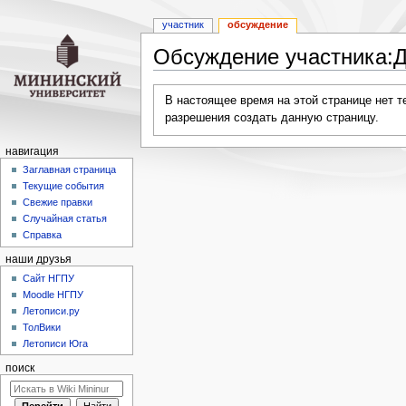
участник
обсуждение
Обсуждение участника:
Перейти
Перейти
В настоящее время на этой странице нет 
к
к
разрешения создать данную страницу.
навигации
поиску
навигация
Заглавная страница
Текущие события
Свежие правки
Случайная статья
Справка
наши друзья
Cайт НГПУ
Moodle НГПУ
Летописи.ру
ТолВики
Летописи Юга
поиск