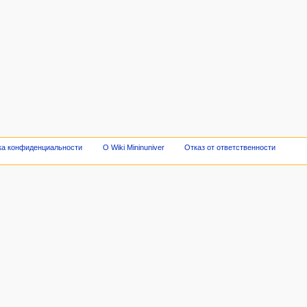
ка конфиденциальности
О Wiki Mininuniver
Отказ от ответственности