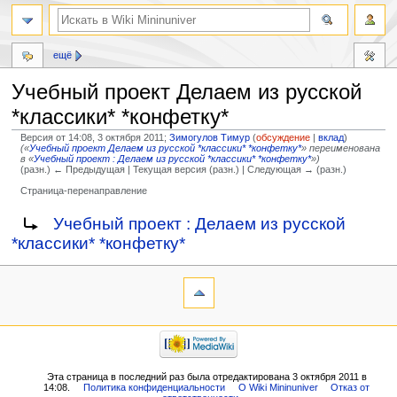
ещё
Учебный проект Делаем из русской
*классики* *конфетку*
Версия от 14:08, 3 октября 2011;
Зимогулов Тимур
(
обсуждение
|
вклад
)
(«
Учебный проект Делаем из русской *классики* *конфетку*
» переименована
в «
Учебный проект : Делаем из русской *классики* *конфетку*
»)
(разн.) ← Предыдущая | Текущая версия (разн.) | Следующая → (разн.)
Страница-перенаправление
Перейти
Перейти
Перенаправление на:
Учебный проект : Делаем из русской
к
к
*классики* *конфетку*
навигации
поиску
Эта страница в последний раз была отредактирована 3 октября 2011 в
14:08.
Политика конфиденциальности
О Wiki Mininuniver
Отказ от