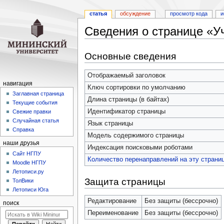
статья
обсуждение
просмотр кода
и
Сведения о странице «У
Перейти
Перейти
Основные сведения
к
к
навигации
поиску
Отображаемый заголовок
навигация
Ключ сортировки по умолчанию
Заглавная страница
Длина страницы (в байтах)
Текущие события
Идентификатор страницы
Свежие правки
Случайная статья
Язык страницы
Справка
Модель содержимого страницы
наши друзья
Индексация поисковыми роботами
Cайт НГПУ
Количество перенаправлений на эту страни
Moodle НГПУ
Летописи.ру
Защита страницы
ТолВики
Летописи Юга
Редактирование
Без защиты (бессрочно)
поиск
Переименование
Без защиты (бессрочно)