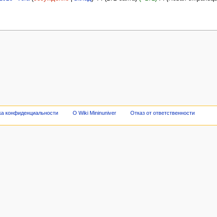
ка конфиденциальности
О Wiki Mininuniver
Отказ от ответственности