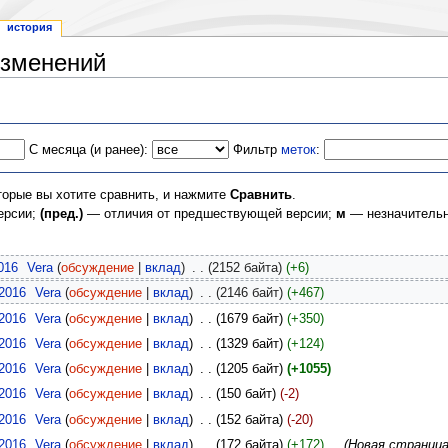
история
изменений
С месяца (и ранее):
Фильтр
меток
:
торые вы хотите сравнить, и нажмите
Сравнить
.
ерсии;
(пред.)
— отличия от предшествующей версии;
м
— незначительн
016
‎
Vera
(
обсуждение
|
вклад
)
‎
. .
(2152 байта)
(+6)
 2016
‎
Vera
(
обсуждение
|
вклад
)
‎
. .
(2146 байт)
(+467)
 2016
‎
Vera
(
обсуждение
|
вклад
)
‎
. .
(1679 байт)
(+350)
 2016
‎
Vera
(
обсуждение
|
вклад
)
‎
. .
(1329 байт)
(+124)
 2016
‎
Vera
(
обсуждение
|
вклад
)
‎
. .
(1205 байт)
(+1055)
 2016
‎
Vera
(
обсуждение
|
вклад
)
‎
. .
(150 байт)
(-2)
 2016
‎
Vera
(
обсуждение
|
вклад
)
‎
. .
(152 байта)
(-20)
 2016
‎
Vera
(
обсуждение
|
вклад
)
‎
. .
(172 байта)
(+172)
‎
. .
(Новая страница: 