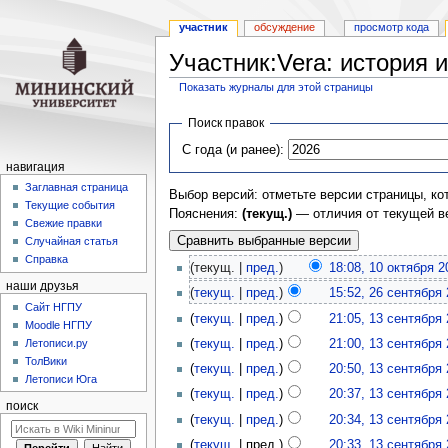
участник
обсуждение
просмотр кода
Участник:Vera: история 
Показать журналы для этой страницы
Перейти
Перейти
Поиск правок
к
к
С года (и ранее):
навигации
поиску
навигация
Заглавная страница
Выбор версий: отметьте версии страницы, ко
Текущие события
Пояснения:
(текущ.)
— отличия от текущей в
Свежие правки
Случайная статья
Справка
(текущ. |
пред.
)
18:08, 10 октября 2
наши друзья
(
текущ.
|
пред.
)
15:52, 26 сентября
Cайт НГПУ
(
текущ.
|
пред.
)
21:05, 13 сентября
Moodle НГПУ
Летописи.ру
(
текущ.
|
пред.
)
21:00, 13 сентября
ТолВики
(
текущ.
|
пред.
)
20:50, 13 сентября
Летописи Юга
(
текущ.
|
пред.
)
20:37, 13 сентября
поиск
(
текущ.
|
пред.
)
20:34, 13 сентября
(
текущ.
| пред.)
20:33, 13 сентября