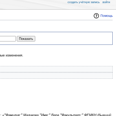
создать учётную запись
войти
Помощь
ые изменения.
«'''Фамилия:''' Маликова '''Имя:''' Вера '''Факультет:''' ФЕМКН (бывший