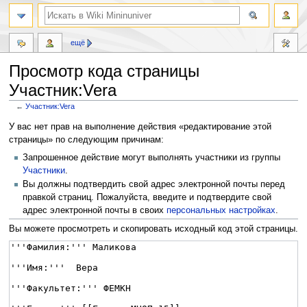
ещё
Просмотр кода страницы
Участник:Vera
←
Участник:Vera
Перейти
Перейти
У вас нет прав на выполнение действия «редактирование этой
к
к
страницы» по следующим причинам:
навигации
поиску
Запрошенное действие могут выполнять участники из группы
Участники
.
Вы должны подтвердить свой адрес электронной почты перед
правкой страниц. Пожалуйста, введите и подтвердите свой
адрес электронной почты в своих
персональных настройках
.
Вы можете просмотреть и скопировать исходный код этой страницы.