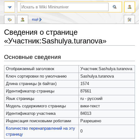
ещё
Сведения о странице
«Участник:Sashulya.turanova»
Перейти
Перейти
Основные сведения
к
к
навигации
поиску
Отображаемый заголовок
Участник:Sashulya.turanova
Ключ сортировки по умолчанию
Sashulya.turanova
Длина страницы (в байтах)
1574
Идентификатор страницы
87661
Язык страницы
ru - русский
Модель содержимого страницы
вики-текст
Идентификатор участника
84013
Индексация поисковыми роботами
Разрешено
Количество перенаправлений на эту
0
страницу