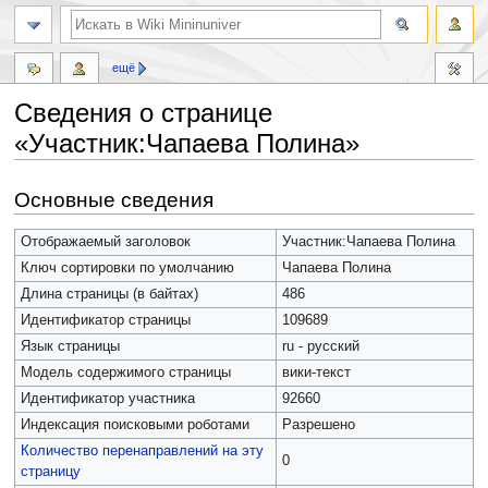
ещё
Сведения о странице
«Участник:Чапаева Полина»
Перейти
Перейти
Основные сведения
к
к
навигации
поиску
Отображаемый заголовок
Участник:Чапаева Полина
Ключ сортировки по умолчанию
Чапаева Полина
Длина страницы (в байтах)
486
Идентификатор страницы
109689
Язык страницы
ru - русский
Модель содержимого страницы
вики-текст
Идентификатор участника
92660
Индексация поисковыми роботами
Разрешено
Количество перенаправлений на эту
0
страницу