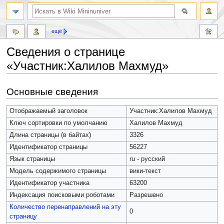
ещё
Сведения о странице
«Участник:Халилов Махмуд»
Перейти
Перейти
Основные сведения
к
к
навигации
поиску
Отображаемый заголовок
Участник:Халилов Махмуд
Ключ сортировки по умолчанию
Халилов Махмуд
Длина страницы (в байтах)
3326
Идентификатор страницы
56227
Язык страницы
ru - русский
Модель содержимого страницы
вики-текст
Идентификатор участника
63200
Индексация поисковыми роботами
Разрешено
Количество перенаправлений на эту
0
страницу