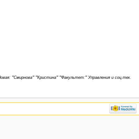
овая: '''Смирнова''' '''Кристина''' '''Факультет:''' Управления и соц.тех.