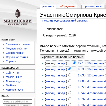
участник
обсуждение
просмотр кода
Участник:Смирнова Крис
Показать журналы для этой страницы
Перейти
Перейти
Поиск правок
к
к
С года (и ранее):
навигации
поиску
навигация
Заглавная страница
Выбор версий: отметьте версии страницы, ко
Текущие события
Пояснения:
(текущ.)
— отличия от текущей в
Свежие правки
Случайная статья
Справка
(текущ. |
пред.
)
19:10, 16 февраля 
наши друзья
(
текущ.
|
пред.
)
18:30, 16 февраля 
Cайт НГПУ
(
текущ.
|
пред.
)
17:38, 12 февраля 
Moodle НГПУ
Летописи.ру
(
текущ.
|
пред.
)
17:05, 4 февраля 2
ТолВики
(
текущ.
|
пред.
)
16:50, 4 февраля 2
Летописи Юга
(
текущ.
|
пред.
)
16:42, 4 февраля 2
поиск
(
текущ.
|
пред.
)
16:37, 4 февраля 2
(
текущ.
|
пред.
)
16:37, 4 февраля 2