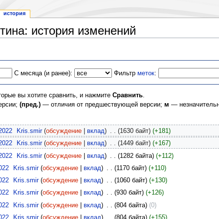
история
тина: история изменений
С месяца (и ранее):
Фильтр
меток
:
торые вы хотите сравнить, и нажмите
Сравнить
.
ерсии;
(пред.)
— отличия от предшествующей версии;
м
— незначительн
2022
‎
Kris.smir
(
обсуждение
|
вклад
)
‎
. .
(1630 байт)
(+181)
2022
‎
Kris.smir
(
обсуждение
|
вклад
)
‎
. .
(1449 байт)
(+167)
2022
‎
Kris.smir
(
обсуждение
|
вклад
)
‎
. .
(1282 байта)
(+112)
022
‎
Kris.smir
(
обсуждение
|
вклад
)
‎
. .
(1170 байт)
(+110)
022
‎
Kris.smir
(
обсуждение
|
вклад
)
‎
. .
(1060 байт)
(+130)
022
‎
Kris.smir
(
обсуждение
|
вклад
)
‎
. .
(930 байт)
(+126)
022
‎
Kris.smir
(
обсуждение
|
вклад
)
‎
. .
(804 байта)
(0)
022
‎
Kris.smir
(
обсуждение
|
вклад
)
‎
. .
(804 байта)
(+155)