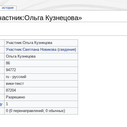
история
частник:Ольга Кузнецова»
Участник:Ольга Кузнецова
Участник:Светлана Новикова
(
сведения
)
Ольга Кузнецова
86
94772
ru - русский
вики-текст
87204
Разрешено
цу
1
0 (0 перенаправлений; 0 обычных)