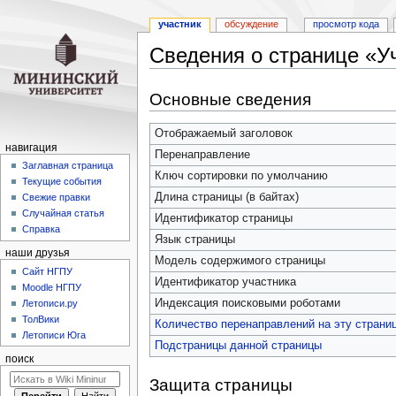
участник
обсуждение
просмотр кода
Сведения о странице «У
Перейти
Перейти
Основные сведения
к
к
навигации
поиску
Отображаемый заголовок
навигация
Перенаправление
Заглавная страница
Ключ сортировки по умолчанию
Текущие события
Длина страницы (в байтах)
Свежие правки
Случайная статья
Идентификатор страницы
Справка
Язык страницы
наши друзья
Модель содержимого страницы
Cайт НГПУ
Идентификатор участника
Moodle НГПУ
Индексация поисковыми роботами
Летописи.ру
ТолВики
Количество перенаправлений на эту страни
Летописи Юга
Подстраницы данной страницы
поиск
Защита страницы