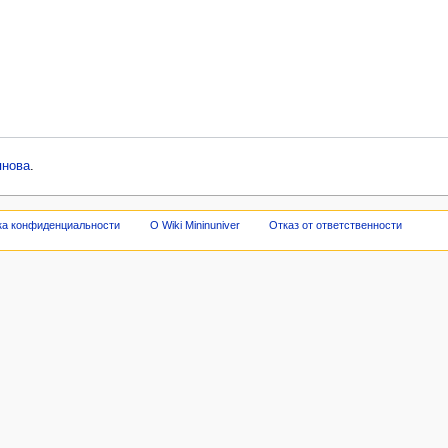
янова
.
ка конфиденциальности
О Wiki Mininuniver
Отказ от ответственности