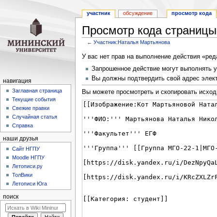
участник
обсуждение
просмотр кода
Просмотр кода страницы
←
Участник:Наталья Мартьянова
Перейти
Перейти
У вас нет прав на выполнение действия «ре
к
к
Запрошенное действие могут выполнять у
навигации
поиску
Вы должны подтвердить свой адрес элект
навигация
Заглавная страница
Вы можете просмотреть и скопировать исход
Текущие события
Свежие правки
Случайная статья
Справка
наши друзья
Cайт НГПУ
Moodle НГПУ
Летописи.ру
ТолВики
Летописи Юга
поиск