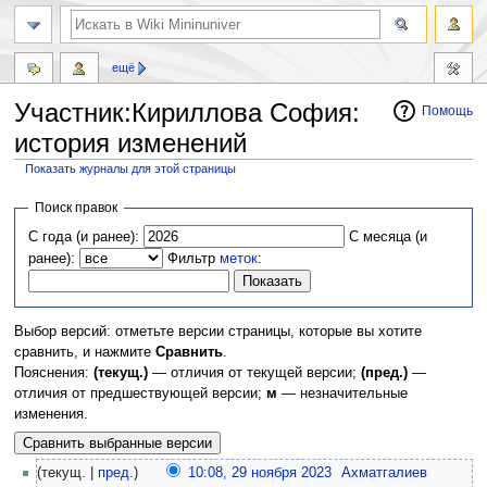
ещё
Участник:Кириллова София:
Помощь
история изменений
Показать журналы для этой страницы
Перейти
Перейти
Поиск правок
к
к
С года (и ранее):
С месяца (и
навигации
поиску
ранее):
Фильтр
меток
:
Выбор версий: отметьте версии страницы, которые вы хотите
сравнить, и нажмите
Сравнить
.
Пояснения:
(текущ.)
— отличия от текущей версии;
(пред.)
—
отличия от предшествующей версии;
м
— незначительные
изменения.
(текущ. |
пред.
)
10:08, 29 ноября 2023
‎
Ахматгалиев