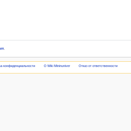
ия
.
ка конфиденциальности
О Wiki Mininuniver
Отказ от ответственности