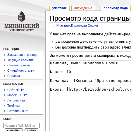
участник
обсуждение
просмотр кода
Просмотр кода страницы
←
Участник:Кириллова София
Перейти
Перейти
У вас нет прав на выполнение действия «ре
к
к
Запрошенное действие могут выполнять у
навигации
поиску
Вы должны подтвердить свой адрес элект
навигация
Заглавная страница
Вы можете просмотреть и скопировать исход
Текущие события
Свежие правки
Случайная статья
Справка
наши друзья
Cайт НГПУ
Moodle НГПУ
Летописи.ру
ТолВики
Летописи Юга
поиск