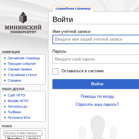
служебная страница
Войти
Перейти
Перейти
Имя учётной записи
к
к
навигации
поиску
Пароль
навигация
Заглавная страница
Текущие события
Свежие правки
Оставаться в системе
Случайная статья
Справка
Войти
наши друзья
Cайт НГПУ
Помощь по входу
Moodle НГПУ
Сбросить ваш пароль?
Летописи.ру
ТолВики
Летописи Юга
поиск