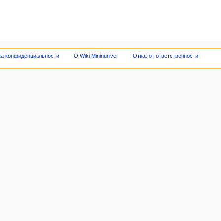
ка конфиденциальности
О Wiki Mininuniver
Отказ от ответственности