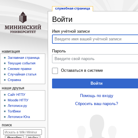
служебная страница
Войти
Перейти
Перейти
Имя учётной записи
к
к
навигации
поиску
Пароль
навигация
Заглавная страница
Текущие события
Свежие правки
Оставаться в системе
Случайная статья
Справка
Войти
наши друзья
Cайт НГПУ
Помощь по входу
Moodle НГПУ
Сбросить ваш пароль?
Летописи.ру
ТолВики
Летописи Юга
поиск