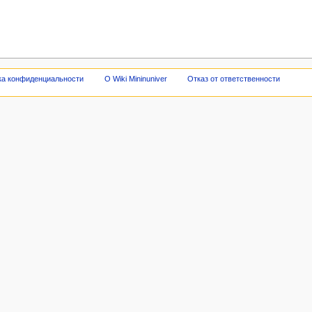
ка конфиденциальности
О Wiki Mininuniver
Отказ от ответственности