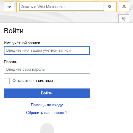
Войти
Перейти
Перейти
Имя учётной записи
к
к
навигации
поиску
Пароль
Оставаться в системе
Войти
Помощь по входу
Сбросить ваш пароль?