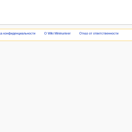
ка конфиденциальности
О Wiki Mininuniver
Отказ от ответственности