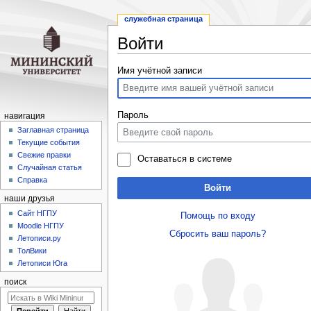
служебная страница
Войти
Перейти
Перейти
Имя учётной записи
к
к
навигации
поиску
Пароль
навигация
Заглавная страница
Текущие события
Свежие правки
Оставаться в системе
Случайная статья
Справка
Войти
наши друзья
Cайт НГПУ
Помощь по входу
Moodle НГПУ
Сбросить ваш пароль?
Летописи.ру
ТолВики
Летописи Юга
поиск