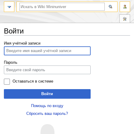
Войти
Перейти
Перейти
Имя учётной записи
к
к
навигации
поиску
Пароль
Оставаться в системе
Войти
Помощь по входу
Сбросить ваш пароль?