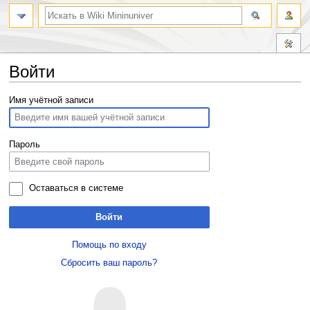
Войти
Перейти
Перейти
Имя учётной записи
к
к
навигации
поиску
Пароль
Оставаться в системе
Войти
Помощь по входу
Сбросить ваш пароль?