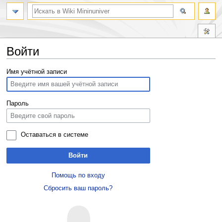
Войти
Перейти
Перейти
Имя учётной записи
к
к
навигации
поиску
Пароль
Оставаться в системе
Войти
Помощь по входу
Сбросить ваш пароль?