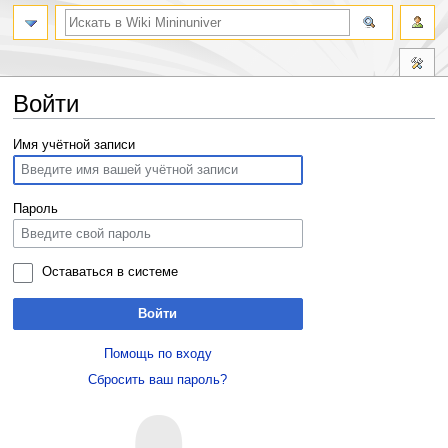
Войти
Перейти
Перейти
Имя учётной записи
к
к
навигации
поиску
Пароль
Оставаться в системе
Войти
Помощь по входу
Сбросить ваш пароль?