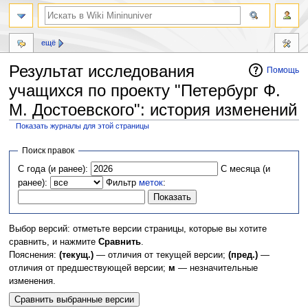
ещё
Результат исследования
Помощь
учащихся по проекту "Петербург Ф.
М. Достоевского": история изменений
Показать журналы для этой страницы
Перейти
Перейти
Поиск правок
к
к
С года (и ранее):
С месяца (и
навигации
поиску
ранее):
Фильтр
меток
:
Выбор версий: отметьте версии страницы, которые вы хотите
сравнить, и нажмите
Сравнить
.
Пояснения:
(текущ.)
— отличия от текущей версии;
(пред.)
—
отличия от предшествующей версии;
м
— незначительные
изменения.