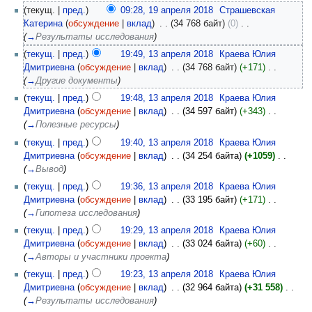
(текущ. |
пред.
)
09:28, 19 апреля 2018
‎
Страшевская
Катерина
(
обсуждение
|
вклад
)
‎
. .
(34 768 байт)
(0)
‎
. .
(
→
Результаты исследования
)
(
текущ.
|
пред.
)
19:49, 13 апреля 2018
‎
Краева Юлия
Дмитриевна
(
обсуждение
|
вклад
)
‎
. .
(34 768 байт)
(+171)
‎
. .
(
→
Другие документы
)
(
текущ.
|
пред.
)
19:48, 13 апреля 2018
‎
Краева Юлия
Дмитриевна
(
обсуждение
|
вклад
)
‎
. .
(34 597 байт)
(+343)
‎
. .
(
→
Полезные ресурсы
)
(
текущ.
|
пред.
)
19:40, 13 апреля 2018
‎
Краева Юлия
Дмитриевна
(
обсуждение
|
вклад
)
‎
. .
(34 254 байта)
(+1059)
‎
. .
(
→
Вывод
)
(
текущ.
|
пред.
)
19:36, 13 апреля 2018
‎
Краева Юлия
Дмитриевна
(
обсуждение
|
вклад
)
‎
. .
(33 195 байт)
(+171)
‎
. .
(
→
Гипотеза исследования
)
(
текущ.
|
пред.
)
19:29, 13 апреля 2018
‎
Краева Юлия
Дмитриевна
(
обсуждение
|
вклад
)
‎
. .
(33 024 байта)
(+60)
‎
. .
(
→
Авторы и участники проекта
)
(
текущ.
|
пред.
)
19:23, 13 апреля 2018
‎
Краева Юлия
Дмитриевна
(
обсуждение
|
вклад
)
‎
. .
(32 964 байта)
(+31 558)
‎
. .
(
→
Результаты исследования
)