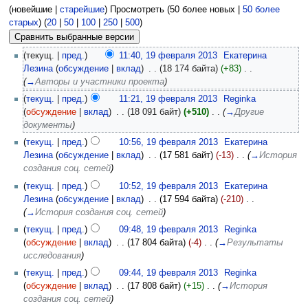
(новейшие |
старейшие
) Просмотреть (50 более новых |
50 более
старых
) (
20
|
50
|
100
|
250
|
500
)
(текущ. |
пред.
)
11:40, 19 февраля 2013
‎
Екатерина
Лезина
(
обсуждение
|
вклад
)
‎
. .
(18 174 байта)
(+83)
‎
. .
(
→
Авторы и участники проекта
)
(
текущ.
|
пред.
)
11:21, 19 февраля 2013
‎
Reginka
(
обсуждение
|
вклад
)
‎
. .
(18 091 байт)
(+510)
‎
. .
(
→
Другие
документы
)
(
текущ.
|
пред.
)
10:56, 19 февраля 2013
‎
Екатерина
Лезина
(
обсуждение
|
вклад
)
‎
. .
(17 581 байт)
(-13)
‎
. .
(
→
История
создания соц. сетей
)
(
текущ.
|
пред.
)
10:52, 19 февраля 2013
‎
Екатерина
Лезина
(
обсуждение
|
вклад
)
‎
. .
(17 594 байта)
(-210)
‎
. .
(
→
История создания соц. сетей
)
(
текущ.
|
пред.
)
09:48, 19 февраля 2013
‎
Reginka
(
обсуждение
|
вклад
)
‎
. .
(17 804 байта)
(-4)
‎
. .
(
→
Результаты
исследования
)
(
текущ.
|
пред.
)
09:44, 19 февраля 2013
‎
Reginka
(
обсуждение
|
вклад
)
‎
. .
(17 808 байт)
(+15)
‎
. .
(
→
История
создания соц. сетей
)