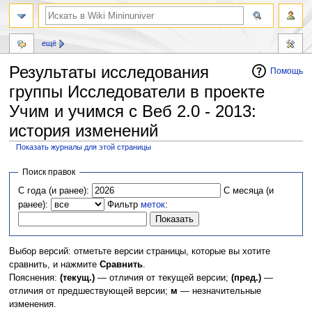
ещё
Результаты исследования
Помощь
группы Исследователи в проекте
Учим и учимся с Веб 2.0 - 2013:
история изменений
Показать журналы для этой страницы
Перейти
Перейти
Поиск правок
к
к
С года (и ранее):
С месяца (и
навигации
поиску
ранее):
Фильтр
меток
:
Выбор версий: отметьте версии страницы, которые вы хотите
сравнить, и нажмите
Сравнить
.
Пояснения:
(текущ.)
— отличия от текущей версии;
(пред.)
—
отличия от предшествующей версии;
м
— незначительные
изменения.