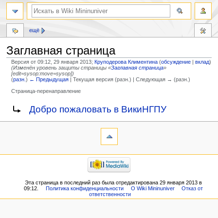
ещё
Заглавная страница
Версия от 09:12, 29 января 2013;
Круподерова Климентина
(
обсуждение
|
вклад
)
(Изменён уровень защиты страницы «
Заглавная страница
»
[edit=sysop:move=sysop])
(
разн.
)
← Предыдущая
| Текущая версия (разн.) | Следующая → (разн.)
Страница-перенаправление
Перейти
Перейти
Перенаправление на:
Добро пожаловать в ВикиНГПУ
к
к
навигации
поиску
Эта страница в последний раз была отредактирована 29 января 2013 в
09:12.
Политика конфиденциальности
О Wiki Mininuniver
Отказ от
ответственности