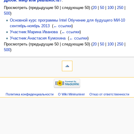
Дроби. Миф или реальность?
:
Просмотреть (предыдущие 50 | следующие 50) (
20
|
50
|
100
|
250
|
500
)
Основной курс программы Intel Обучение для будущего МИ-10
сентябрь-ноябрь 2013
‎
(
← ссылки
)
Участник:Марина Иванова
‎
(
← ссылки
)
Участник:Анастасия Кумохина
‎
(
← ссылки
)
Просмотреть (предыдущие 50 | следующие 50) (
20
|
50
|
100
|
250
|
500
)
Политика конфиденциальности
О Wiki Mininuniver
Отказ от ответственности