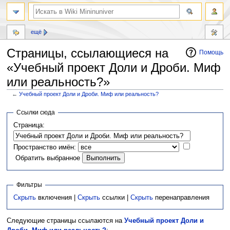
ещё
Страницы, ссылающиеся на
Помощь
«Учебный проект Доли и Дроби. Миф
или реальность?»
←
Учебный проект Доли и Дроби. Миф или реальность?
Перейти
Перейти
Ссылки сюда
к
к
Страница:
навигации
поиску
Пространство имён:
Обратить выбранное
Фильтры
Скрыть
включения |
Скрыть
ссылки |
Скрыть
перенаправления
Следующие страницы ссылаются на
Учебный проект Доли и